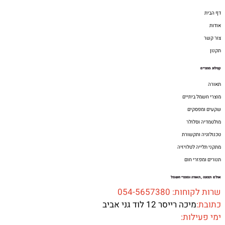
דף הבית
אודות
צור קשר
תקנון
קטלוג מוצרים
תאורה
מוצרי חשמל ביתיים
שקעים ומפסקים
מולטמדיה וסלולר
טכנולוגיה ותקשורת
מתקני תלייה לטלויזיה
תנורים ומפזרי חום
אולם תצוגה ,תאורה ומוצרי חשמל
שרות לקוחות: 054-5657380
כתובת:
מיכה רייסר 12 לוד גני אביב
ימי פעילות: