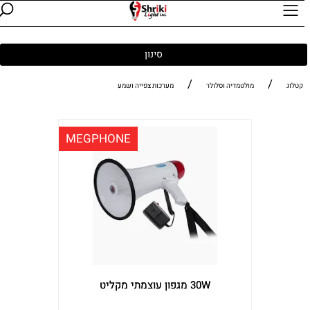
סינון
/
/
קטלוג
מולטמדיה וסלולר
מערכות צפייה ושמע
MEGPHONE
30W מגפון עוצמתי מקליט