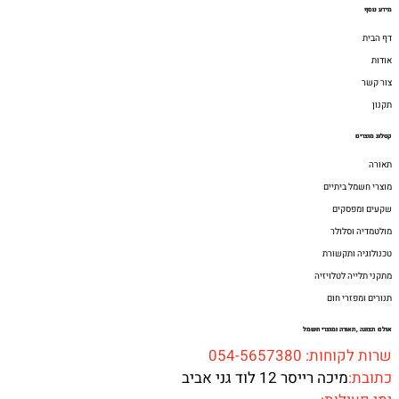
מידע נוסף
דף הבית
אודות
צור קשר
תקנון
קטלוג מוצרים
תאורה
מוצרי חשמל ביתיים
שקעים ומפסקים
מולטמדיה וסלולר
טכנולוגיה ותקשורת
מתקני תלייה לטלויזיה
תנורים ומפזרי חום
אולם תצוגה ,תאורה ומוצרי חשמל
שרות לקוחות: 054-5657380
כתובת:
מיכה רייסר 12 לוד גני אביב