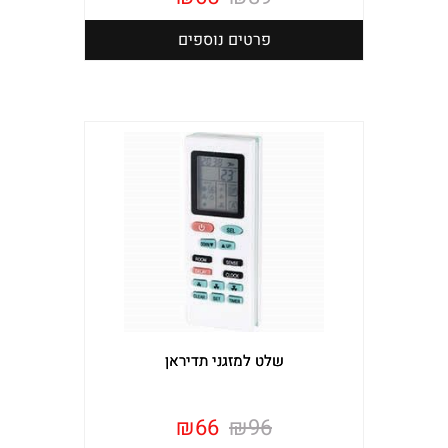
פרטים נוספים
שלט למזגני תדיראן
₪
66
₪
96