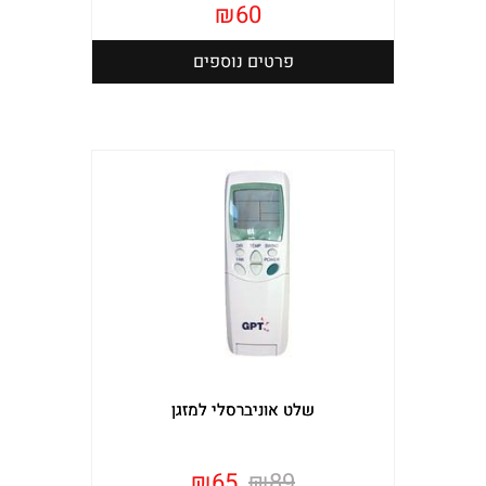
₪
60
פרטים נוספים
שלט אוניברסלי למזגן
₪
65
₪
89