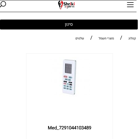
סינון
/
/
קטלוג
מוצרי חשמל
שלטים
7291044103489_Med