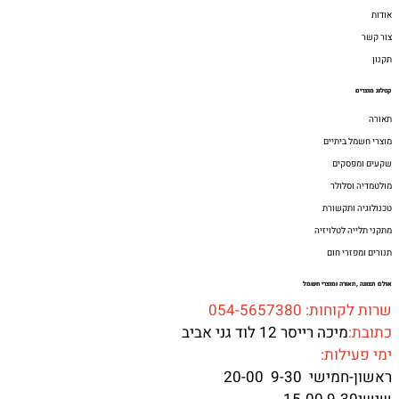
אודות
צור קשר
תקנון
קטלוג מוצרים
תאורה
מוצרי חשמל ביתיים
שקעים ומפסקים
מולטמדיה וסלולר
טכנולוגיה ותקשורת
מתקני תלייה לטלויזיה
תנורים ומפזרי חום
אולם תצוגה ,תאורה ומוצרי חשמל
שרות לקוחות: 054-5657380
כתובת:
מיכה רייסר 12 לוד גני אביב
ימי פעילות:
ראשון-חמישי 9-30 20-00