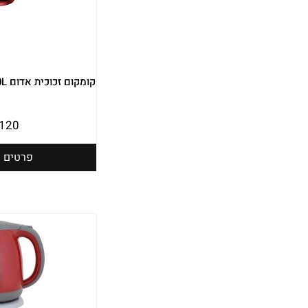
קומקום זכוכית אדום 2.0L יונדאי HYK-2018R
120
פרטים נ