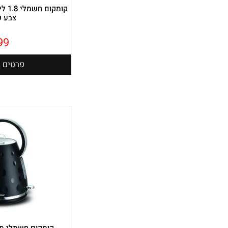
צבע ש
99
פרטים נ