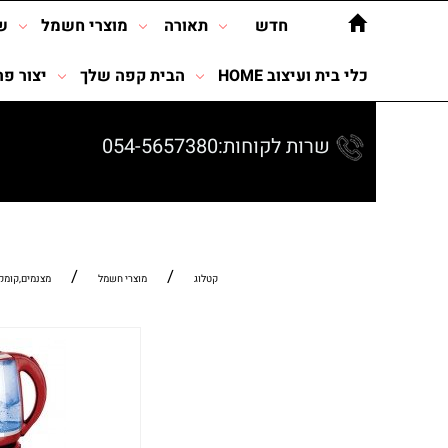
חדש
תאורה
מוצרי חשמל
ש
כלי בית ועיצוב HOME
הבית קפה שלך
יצור פר
שרות לקוחות:054-5657380
/
/
קטלוג
מוצרי חשמל
מצנמים,קומק