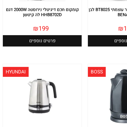
קומקום זכוכית 1.7 ליטר עוצמתי BT8025 לבן
קומקום חכם דיגיטלי נירוסטה 2000W דגם
BEN
HHB8702D לה קיטשן
₪
199
₪
1
וספים
פרטים נוספים
HYUNDAI
BOSS