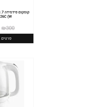
26C (W
₪
300
פרטים נ