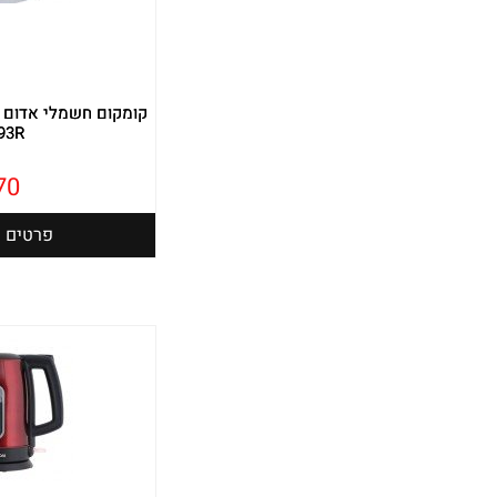
93R
70
פרטים נ