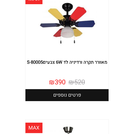
מאוורר תקרה ורדיניה לד 6W צבעיםS-80005
₪
390
₪
520
פרטים נוספים
MAX