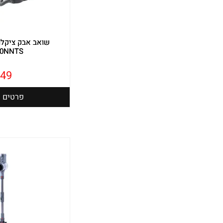
20NNTS
49
פרטים נ