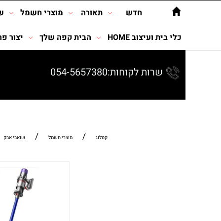
חדש
תאורה
מוצרי חשמל
ש
כלי בית ועיצוב HOME
הבית קפה שלך
יצור פר
שרות לקוחות:054-5657380
/
/
קטלוג
מוצרי חשמל
שואבי אבק