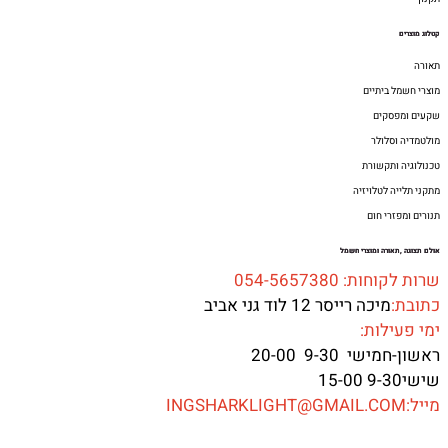
קטלוג מוצרים
תאורה
מוצרי חשמל ביתיים
שקעים ומפסקים
מולטמדיה וסלולר
טכנולוגיה ותקשורת
מתקני תלייה לטלויזיה
תנורים ומפזרי חום
אולם תצוגה ,תאורה ומוצרי חשמל
שרות לקוחות: 054-5657380
כתובת:
מיכה רייסר 12 לוד גני אביב
ימי פעילות:
ראשון-חמישי 9-30 20-00
שישי9-30 15-00
מייל:INGSHARKLIGHT@GMAIL.COM