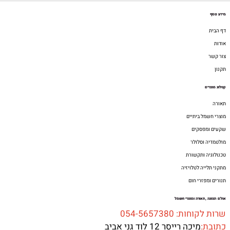
מידע נוסף
דף הבית
אודות
צור קשר
תקנון
קטלוג מוצרים
תאורה
מוצרי חשמל ביתיים
שקעים ומפסקים
מולטמדיה וסלולר
טכנולוגיה ותקשורת
מתקני תלייה לטלויזיה
תנורים ומפזרי חום
אולם תצוגה ,תאורה ומוצרי חשמל
שרות לקוחות: 054-5657380
כתובת:
מיכה רייסר 12 לוד גני אביב